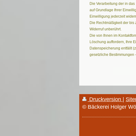
Die Verarbeitung der in das
auf Grundlage Ihrer Einwilli
Einwilligung jederzeit wider
Die Rechtmäßigkeit der bis
Widerruf unberührt.
Die von Ihnen im Kontaktfor
Löschung auffordern, Ihre E
Datenspeicherung entfällt (
gesetzliche Bestimmungen –
Druckversion
|
Sit
© Bäckerei Holger Wö