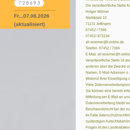
Die verantwortliche Stelle f
Holger Wörner
Fr...07.08.2026
Marktplatz 10
(aktualisiert)
71131 Jettingen
07452 / 7366
07452/ 873194
ah.woerner@t-online.de
Telefon: 07452 / 7366
E-Mail: ah.woerner@t-onlin
Verantwortliche Stelle ist d
anderen über die Zwecke un
Namen, E-Mail-Adressen o. Ä
Widerruf Ihrer Einwilligung
Viele Datenverarbeitungsvor
Sie können eine bereits erte
Mitteilung per E-Mail an uns
Datenverarbeitung bleibt vo
Beschwerderecht bei der zu
Im Falle datenschutzrechtli
zuständigen Aufsichtsbehörd
Fragen ist der Landesdate