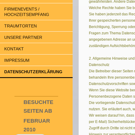
gewährleisten. Andere Date
Welche Rechte haben Sie be
FIRMENEVENTS /
Sie haben jederzeit das Rec
HOCHZEITSEMPFANG
Ihrer gespeicherten person
TRAUMTORTEN
Berichtigung, Sperrung ode
Fragen zum Thema Datenschu
UNSERE PARTNER
angegebenen Adresse an un
zuständigen Aufsichtsbehör
KONTAKT
2. Allgemeine Hinweise und 
IMPRESSUM
Datenschutz
​Die Betreiber dieser Seite
DATENSCHUTZERKLÄRUNG
behandeln Ihre personenbez
Datenschutzvorschriften so
Wenn Sie diese Website be
Personenbezogene Daten sin
BESUCHTE
Die vorliegende Datenschutz
nutzen. Sie erläutert auch,
SEITEN AB
Wir weisen darauf hin, dass
FEBRUAR
per E-Mail) Sicherheitslück
Zugriff durch Dritte ist nicht
2010
Hinweis zur verantwortlichen