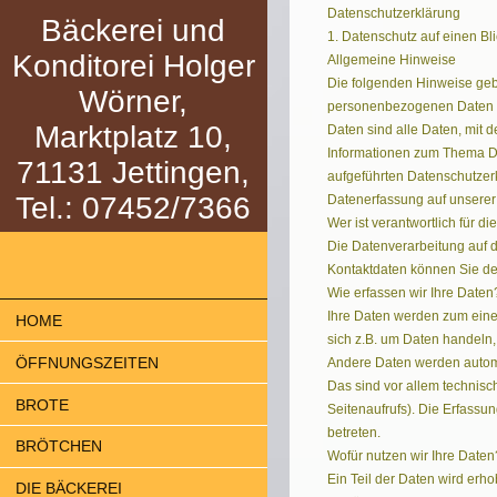
Datenschutzerklärung
Bäckerei und
1. Datenschutz auf einen Bli
Konditorei Holger
Allgemeine Hinweise
Die folgenden Hinweise geb
Wörner,
personenbezogenen Daten p
Marktplatz 10,
Daten sind alle Daten, mit d
Informationen zum Thema D
71131 Jettingen,
aufgeführten Datenschutzer
Tel.: 07452/7366
Datenerfassung auf unserer
Wer ist verantwortlich für d
Die Datenverarbeitung auf d
Kontaktdaten können Sie d
Wie erfassen wir Ihre Daten
Ihre Daten werden zum einen
HOME
sich z.B. um Daten handeln,
ÖFFNUNGSZEITEN
Andere Daten werden automa
Das sind vor allem technisc
BROTE
Seitenaufrufs). Die Erfassu
betreten.
BRÖTCHEN
Wofür nutzen wir Ihre Daten
Ein Teil der Daten wird erho
DIE BÄCKEREI