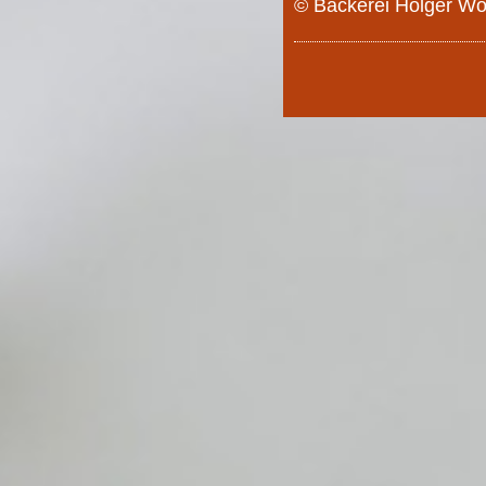
© Bäckerei Holger Wö